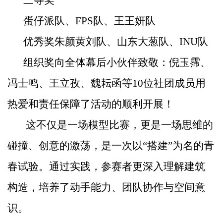
蛋仔派队、
FPS
队、王王妍队
优秀奖
朱颜黄刘队、山东大葱队、
INU
队
组织奖
向全体幕后小伙伴致敬：倪玉霈、
冯士鸣、王立孜、魏耘函等
10
位社团成员用
热爱和责任保障了活动的顺利开展！
这不仅是一场模型比赛，更是一场思维的
碰撞、创意的激荡，是一次以
“搭建
”为名的青
春试验。通过实践，参赛者更深入理解建筑
构造，培养了动手能力、团队协作与空间意
识。